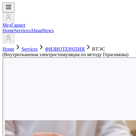
МедГарант
Home
Services
About
News
Home
Services
ФИЗИОТЕРАПИЯ
ВТЭС
(Внутритканевая электростимуляция по методу Герасимова)