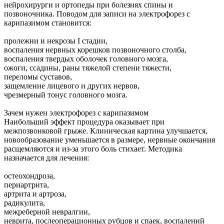
нейрохирурги и ортопеды при болезнях спины и
позвоночника. Поводом для записи на электрофорез с
карипазимом становится:
пролежни и некрозы I стадии,
воспаления нервных корешков позвоночного столба,
воспаления твердых оболочек головного мозга,
ожоги, ссадины, раны тяжелой степени тяжести,
переломы суставов,
защемление лицевого и других нервов,
чрезмерный тонус головного мозга.
Зачем нужен электрофорез с карипазимом
Наибольший эффект процедура оказывает при
межпозвонковой грыже. Клиническая картина улучшается,
новообразование уменьшается в размере, нервные окончания
расщемляются и из-за этого боль стихает. Методика
назначается для лечения:
остеохондроза,
периартрита,
артрита и артроза,
радикулита,
межреберной невралгии,
неврита, послеоперационных рубцов и спаек, воспалений