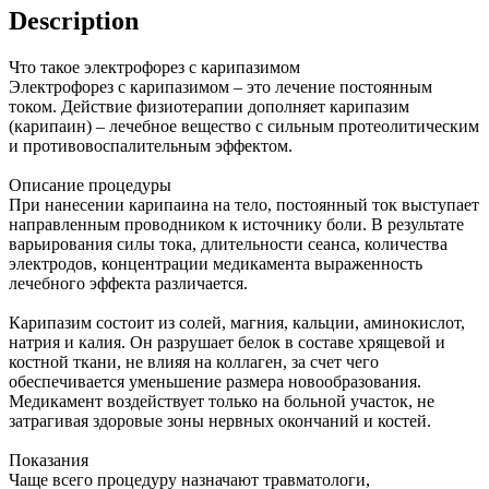
Description
Что такое электрофорез с карипазимом
Электрофорез с карипазимом – это лечение постоянным
током. Действие физиотерапии дополняет карипазим
(карипаин) – лечебное вещество с сильным протеолитическим
и противовоспалительным эффектом.
Описание процедуры
При нанесении карипаина на тело, постоянный ток выступает
направленным проводником к источнику боли. В результате
варьирования силы тока, длительности сеанса, количества
электродов, концентрации медикамента выраженность
лечебного эффекта различается.
Карипазим состоит из солей, магния, кальции, аминокислот,
натрия и калия. Он разрушает белок в составе хрящевой и
костной ткани, не влияя на коллаген, за счет чего
обеспечивается уменьшение размера новообразования.
Медикамент воздействует только на больной участок, не
затрагивая здоровые зоны нервных окончаний и костей.
Показания
Чаще всего процедуру назначают травматологи,